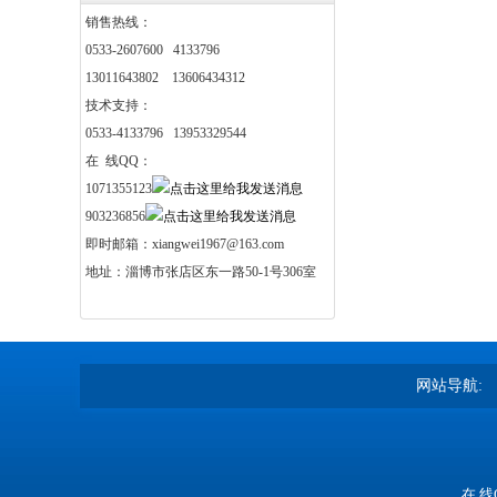
销售热线：
0533-2607600 4133796
13011643802 13606434312
技术支持：
0533-4133796 13953329544
在 线QQ：
1071355123
903236856
即时邮箱：xiangwei1967@163.com
地址：淄博市张店区东一路50-1号306室
网站导航:
在 线