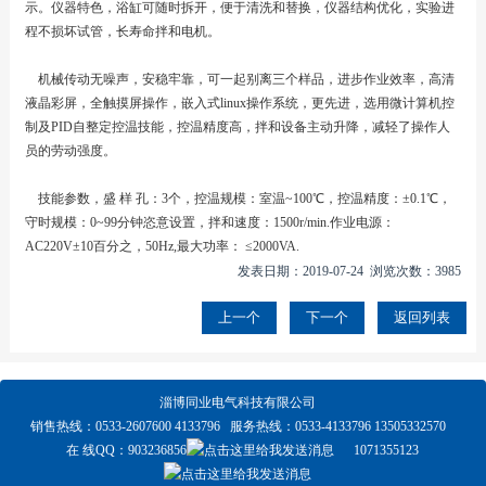
示。仪器特色，浴缸可随时拆开，便于清洗和替换，仪器结构优化，实验进
程不损坏试管，长寿命拌和电机。
机械传动无噪声，安稳牢靠，可一起别离三个样品，进步作业效率，高清
液晶彩屏，全触摸屏操作，嵌入式linux操作系统，更先进，选用微计算机控
制及PID自整定控温技能，控温精度高，拌和设备主动升降，减轻了操作人
员的劳动强度。
技能参数，盛 样 孔：3个，控温规模：室温~100℃，控温精度：±0.1℃，
守时规模：0~99分钟恣意设置，拌和速度：1500r/min.作业电源：
AC220V±10百分之，50Hz,最大功率： ≤2000VA.
发表日期：2019-07-24 浏览次数：3985
上一个
下一个
返回列表
淄博同业电气科技有限公司
销售热线：0533-2607600 4133796 服务热线：0533-4133796 13505332570
在 线QQ：
903236856
1071355123